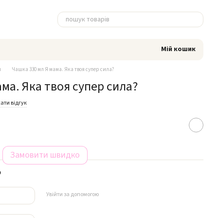
Мій кошик
и
Чашка 330 мл Я мама. Яка твоя супер сила?
ма. Яка твоя супер сила?
ати відгук
Замовити швидко
р
Увійти за допомогою