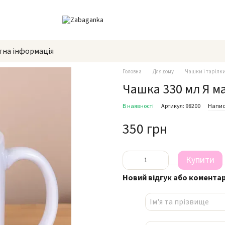
тна інформація
Головна
Для дому
Чашки і тарілк
Чашка 330 мл Я ма
В наявності
Артикул: 98200
Напис
350 грн
Купити
Новий відгук або комента