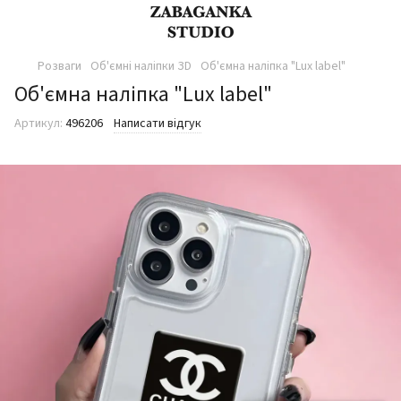
Розваги
Об'ємні наліпки ЗD
Об'ємна наліпка "Lux label"
Об'ємна наліпка "Lux label"
Артикул:
496206
Написати відгук