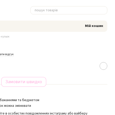
Мій кошик
 кульок
ти відгук
Замовити швидко
обажаннями та бюджетом
ок можна змінювати
йте в особистих повідомленнях інстаграму або вайберу