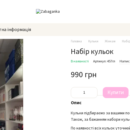
тна інформація
Головна
Кульки
Жінкам
Набір
Набір кульок
В наявності
Артикул: 457гл
Написа
990 грн
Купити
Опис
Кульки підбираємо за вашими п
Також, за бажанням набори куль
По наявності всіх кульок уточню