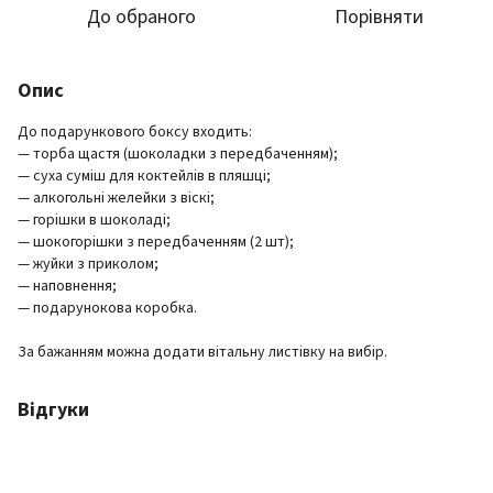
До обраного
Порівняти
Опис
До подарункового боксу входить:
— торба щастя (шоколадки з передбаченням);
— суха суміш для коктейлів в пляшці;
— алкогольні желейки з віскі;
— горішки в шоколаді;
— шокогорішки з передбаченням (2 шт);
— жуйки з приколом;
— наповнення;
— подарунокова коробка.
За бажанням можна додати вітальну листівку на вибір.
Відгуки