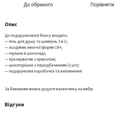
До обраного
Порівняти
Опис
До подарункового боксу входить:
— гель для душу та шампунь 2 в 1;
— льодяник жіночої форми 18+;
— горішки в шоколаді;
— презерватив з приколом;
— шокогорішки з передбаченням (2 шт);
— подарункова коробочка та наповнення.
За бажанням можна додати валентинку на вибір.
Відгуки