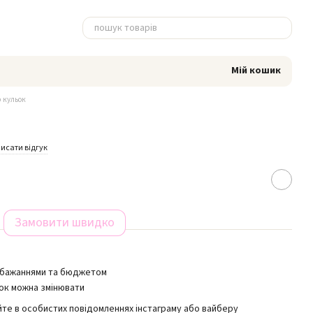
Мій кошик
 кульок
исати відгук
Замовити швидко
обажаннями та бюджетом
ок можна змінювати
йте в особистих повідомленнях інстаграму або вайберу