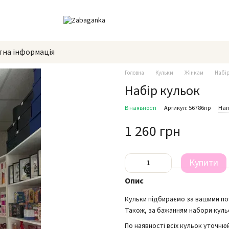
тна інформація
Головна
Кульки
Жінкам
Набір
Набір кульок
В наявності
Артикул: 56786пр
Нап
1 260 грн
Купити
Опис
Кульки підбираємо за вашими п
Також, за бажанням набори куль
По наявності всіх кульок уточню