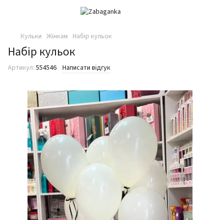
Кульки
Жінкам
Набір кульок
Набір кульок
Артикул:
554546
Написати відгук