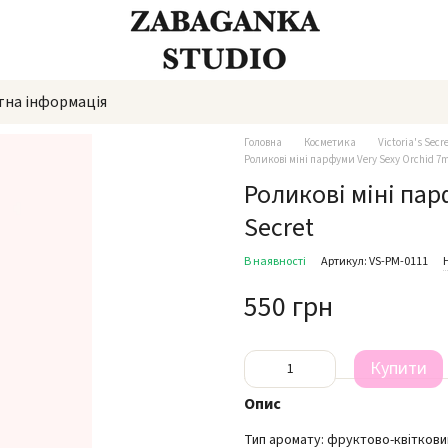
тна інформація
Головна
Косметика
Victoria's Secr
Роликові міні парфуми Very Sexy Orchid 7ml
Роликові міні парф
Secret
В наявності
Артикул: VS-PM-0111
550 грн
Купити
Опис
Тип аромату: фруктово-квіткови