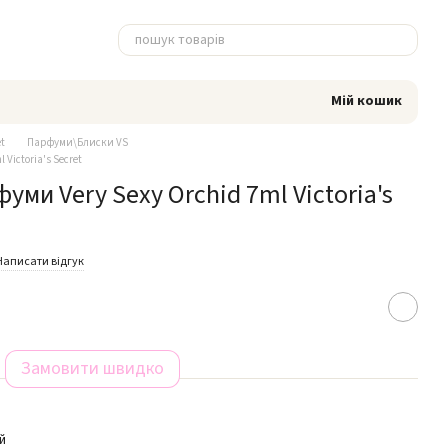
Мій кошик
et
Парфуми\Блиски VS
 Victoria's Secret
уми Very Sexy Orchid 7ml Victoria's
Написати відгук
Замовити швидко
й