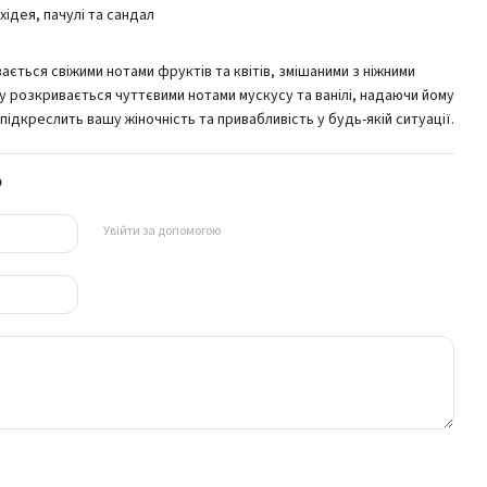
хідея, пачулі та сандал
ається свіжими нотами фруктів та квітів, змішаними з ніжними
у розкривається чуттєвими нотами мускусу та ванілі, надаючи йому
 підкреслить вашу жіночність та привабливість у будь-якій ситуації.
р
Увійти за допомогою