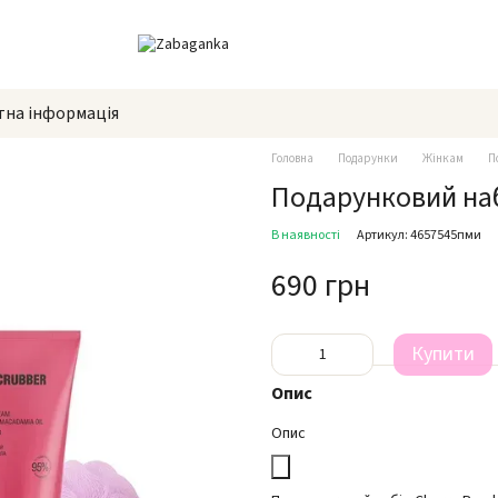
тна інформація
Головна
Подарунки
Жінкам
П
Подарунковий наб
В наявності
Артикул: 4657545пми
690 грн
Купити
Опис
Опис