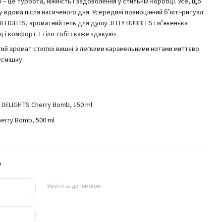
– це турбота, ніжність і задоволення у стильній коробці. Усе, що
вдома після насиченого дня. Усередині повноцінний бʼюті-ритуал:
ELIGHTS, ароматний гель для душу JELLY BUBBLES і мʼякенька
 і комфорт. І тіло тобі скаже «дякую».
тий аромат стиглої вишні з легкими карамельними нотами миттєво
усмішку.
 DELIGHTS Cherry Bomb, 150 ml
herry Bomb, 500 ml
р
Увійти за допомогою