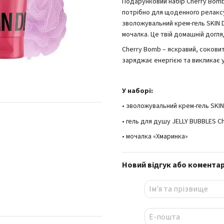
Подарунковий набір Cherry Bomb 
потрібно для щоденного релаксу 
зволожувальний крем-гель SKIN D
мочалка. Це твій домашній догляд
Cherry Bomb – яскравий, сокови
заряджає енергією та викликає 
У наборі:
• зволожувальний крем-гель SKIN
• гель для душу JELLY BUBBLES C
• мочалка «Хмаринка»
Новий відгук або комента