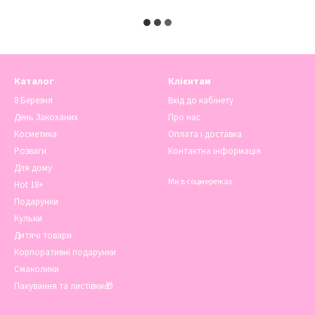
Каталог
Клієнтам
8 Березня
Вхід до кабінету
День Закоханих
Про нас
Косметика
Оплата і доставка
Розваги
Контактна інформація
Для дому
Ми в соцмережах
Hot 18+
Подарунки
Кульки
Дитячі товари
Корпоративні подарунки
Смаколики
Пакування та листівки🎁