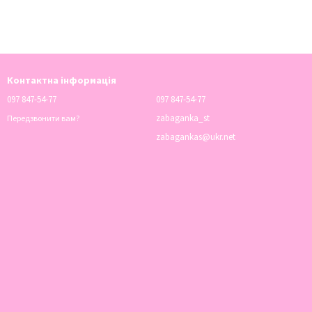
Контактна інформація
097 847-54-77
097 847-54-77
zabaganka_st
Передзвонити вам?
zabagankas@ukr.net