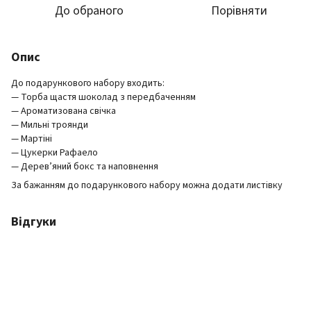
До обраного
Порівняти
Опис
До подарункового набору входить:
— Торба щастя шоколад з передбаченням
— Ароматизована свічка
— Мильні троянди
— Мартіні
— Цукерки Рафаело
— Дерев’яний бокс та наповнення
За бажанням до подарункового набору можна додати листівку
Відгуки