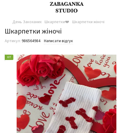
День Закоханих
Шкарпетки❤️
Шкарпетки жіночі
Шкарпетки жіночі
Артикул:
986564984
Написати відгук
ХІТ